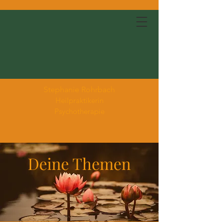
Stephanie Rohrbach
Heilpraktikerin
Psychotherapie
Deine Themen