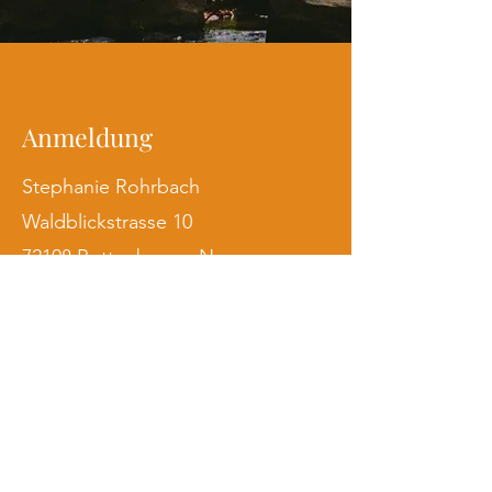
Anmeldung
Stephanie Rohrbach
Waldblickstrasse 10
72108 Rottenburg a.N.
Tel.:
07073 500657
Kontakt