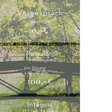
Vorgespräch
zirka 40 min
0,-€
Regulär
5 Sitzungen
pro Sitzung
à 60 - 90 min.
100,-€
Intensiv
1/2 Jahr 14
tägig